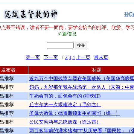
点甚至错误，读者不要一面倒，要学会恰当的批评、欣赏、学习、
51篇信息
第一页
下一页
1
2
3
4
上一页
最末页
发布者
标题
昌推荐
近九万个中国残障弃婴在美国成长（美国华裔联
昌推荐
妈妈，九岁那年我在战场第一次杀人（来源：中
昌推荐
牛奶会有的，面包会有的 (程映虹)
昌推荐
丘吉尔的一次艰难决定（毛剑杰）
昌推荐
圣母大教堂：德累斯顿重生的写照（维一）
昌推荐
公民艾蜜莉与总统詹森（徐迅雷）
昌推荐
两百多年前的灌水猪肉□□从历史看『国民性』（