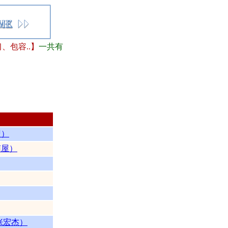
包容..】
一共有
盟）
南屋）
张宏杰）