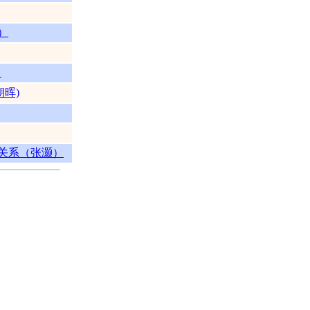
）
）
晖)
关系（张灏）