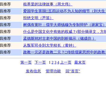
昌推荐
租界里的法律故事（周大伟）
昌推荐
爱国学生害国□五四运动不为人知的细节（刘大生
昌推荐
拒绝文明（芦笛）
昌推荐
树偶有黄叶：儒学大师钱穆为专制辩护（谢家宝
昌推荐
什么是中国文化中有效的权威？(部分摘录文，方朝
昌推荐
孟德斯鸠对古老中国的剖析揭示（储成仿 ）
昌推荐
从叛军司令到大学校长（黄钟）
昌推荐
政教一元还是政教二元？□传统儒家思想中的政教
第一页
下一页
1
2
3
4
上一页
最末页
发布信息
管理功能
回"首页"