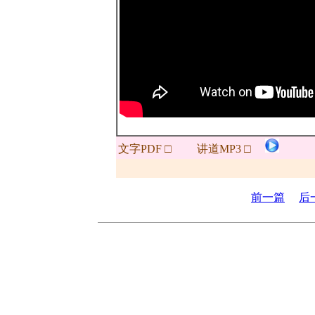
文字PDF □
讲道MP3 □
前一篇
后