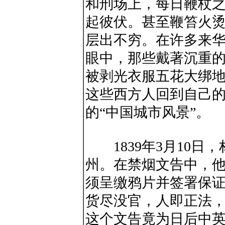
和刑场上，每日鞭杖
起彼伏。甚至鞭笞火烫
层出不穷。在许多来
眼中，那些戴著沉重
被剥光衣服五花大绑
这些西方人回到自己
的“中国城市风景”。
1839年3月10日
州。在禁烟文告中，
须呈缴鸦片并签署保证
货尽没官，人即正法，
这个文告竟为日后中