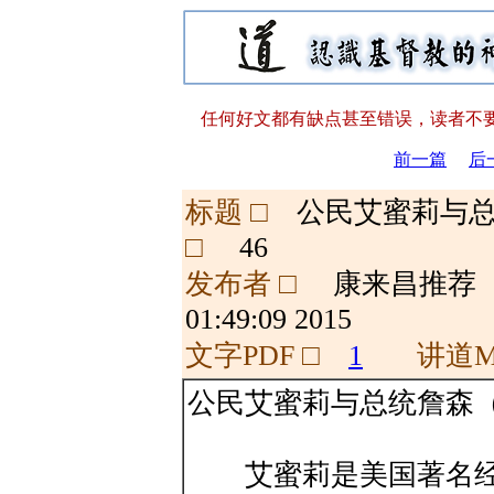
任何好文都有缺点甚至错误，读者不要
前一篇
后
标题 □
公民艾蜜莉与
□
46
发布者 □
康来昌推
01:49:09 2015
文字PDF □
1
讲道M
公民艾蜜莉与总统詹森
艾蜜莉是美国著名经济