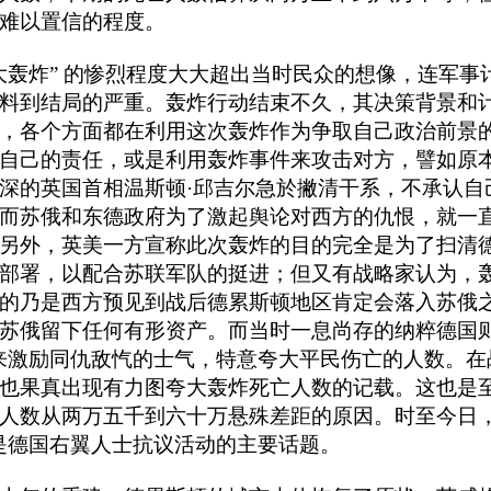
难以置信的程度。
大轰炸” 的惨烈程度大大超出当时民众的想像，连军事
料到结局的严重。轰炸行动结束不久，其决策背景和
，各个方面都在利用这次轰炸作为争取自己政治前景
自己的责任，或是利用轰炸事件来攻击对方，譬如原
深的英国首相温斯顿·邱吉尔急於撇清干系，不承认自
而苏俄和东德政府为了激起舆论对西方的仇恨，就一
另外，英美一方宣称此次轰炸的目的完全是为了扫清
部署，以配合苏联军队的挺进；但又有战略家认为，
的乃是西方预见到战后德累斯顿地区肯定会落入苏俄
苏俄留下任何有形资产。而当时一息尚存的纳粹德国则
来激励同仇敌忾的士气，特意夸大平民伤亡的人数。在
也果真出现有力图夸大轰炸死亡人数的记载。这也是
人数从两万五千到六十万悬殊差距的原因。时至今日，
是德国右翼人士抗议活动的主要话题。