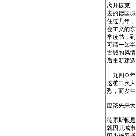
离开捷克，
去的德国城
住过几年，
会主义的东
学读书，到
可谓一知半
古城的风情
后重新建造
一九四Ｏ年
这桩二次大
烈，而发生
应该先来大
德累斯顿是
就因其城市
因为德累斯