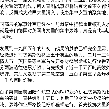
的位置远离前线，所以直到战事即将结束之前不久都
响，反而成为难民大量涌入，伤患集中安置的聚集地
国高层的军事计画已经在年前就暗中把德累斯顿列入
就是来自德国对英国考文垂的集中轰炸，真是有“以其
的意味。
发展到一九四五年的年初，战局的胜败已经完全显露
经挺进到离德累斯顿将近五十英里的地方。二月十三
情人节，英国皇家空军首先开始对德累斯顿进行轮番
分两波遣往德累斯顿，首先投掷了近一千五百吨高效
烧弹。其后又发动了第二轮空袭，五百多架重型轰炸
一千八百吨炸弹。
百多架美国美国陆军航空队的B-17轰炸机在德累斯顿
军的轰炸一直持续到十五日，其后四轮空袭中投掷的
吨。轰炸作业严格按照标准程式进行。首先投掷大量