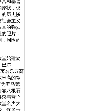
格宫和塞普
的原状，仅
炸的历史惨
与社会主义
教堂的强烈
址的照片，
到，周围的
教堂始建於
．巴尔
由著名乐匠高
六米高的穹
罗为罗马梵
全靠八根石
科森与普鲁
教堂名声大
少。许多音