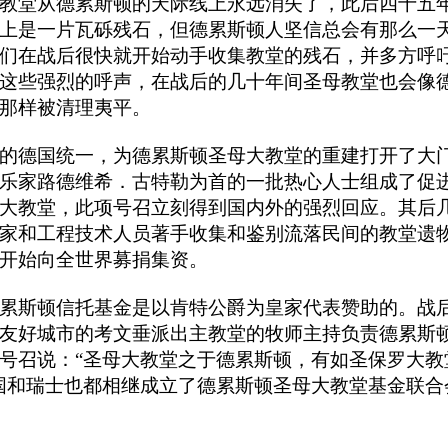
教堂从德累斯顿的天际线上永远消失了，此后四十五
上是一片瓦砾残石，但德累斯顿人坚信总会有那么一
们在战后很快就开始动手收集教堂的残石，并多方呼
这些强烈的呼声，在战后的几十年间圣母教堂也会像
那样被清理夷平。
的德国统一，为德累斯顿圣母大教堂的重建打开了大
乐家路德维希．古特勒为首的一批热心人士组成了促
大教堂，此项号召立刻得到国内外的强烈回应。其后
家和工程技术人员著手收集和鉴别流落民间的教堂遗
开始向全世界募捐集资。
累斯顿信托基金是以肯特公爵为皇家代表赞助的。战
友好城市的考文垂派出主教堂的牧师主持负责德累斯
号召说：“圣母大教堂之于德累斯顿，有如圣保罗大教
国和瑞士也都相继成立了德累斯顿圣母大教堂基金联合