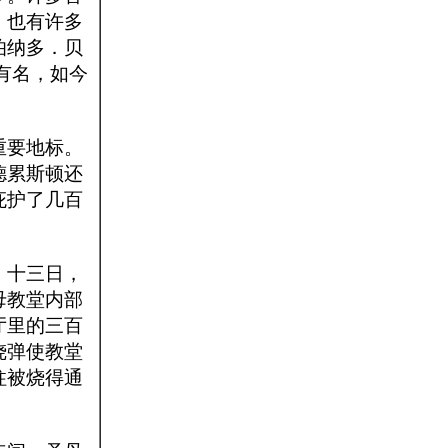
，也有许多
伯纳多．贝
最为有名，如今
重要地标。
德累斯顿还
庇护了几百
。十三日，
母教堂内部
厅里的三百
烧弹使教堂
柱被烧得通