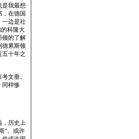
也是我最想
书，在德国
，一边是社
德的科隆大
斯顿的了解
到德累斯顿
近五十年之
市考文垂。
，同样惨
远，历史上
斯”。或许
，也或许因