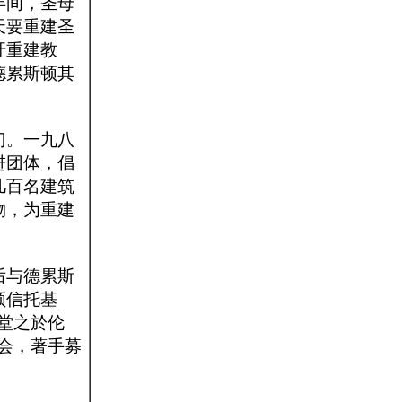
年间，圣母
天要重建圣
吁重建教
德累斯顿其
门。一九八
进团体，倡
几百名建筑
物，为重建
后与德累斯
顿信托基
堂之於伦
会，著手募