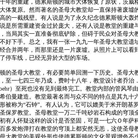
十年的重建，德累斯顿的城市大体恢复了原状，茨威
大体复原。然而著名的圣母大教堂却一直保持著废墟
高的一截残壁。有人说是为了永久纪念德累斯顿大轰
说是所需重建资金过於庞大，还有人说是教堂的重建
，当局其实一直准备彻底铲除，但碍于民众对圣母大
不好下手。总之，我有一张一九九一年圣母大教堂遗
经合并两年，而那里还是一片废墟。从照片上可以看
了停车线，已经无异於大型的车场。
顿的圣母大教堂，有必要简单回溯一下历史。圣母大
，至一七四三年乃成，费时十八年，教堂设计者乔治
e Boehr）至死也没有见到最终完工。教堂内部的管风琴
希伯曼建造。教堂最著名而与众不同的特点是其九十
形被称为“石钟”。有人认为，它可以媲美于米开朗基
圣保罗教堂。圣母教堂一万二千吨砂岩石构成的穹顶
初有人怀疑这样的设计是否坚固，可是一七六Ｏ年萨
百多发炮弹打在教堂的穹顶上都安然无恙，这使圣母
母大教堂的美观外形也使德累斯顿的文化景观增色不