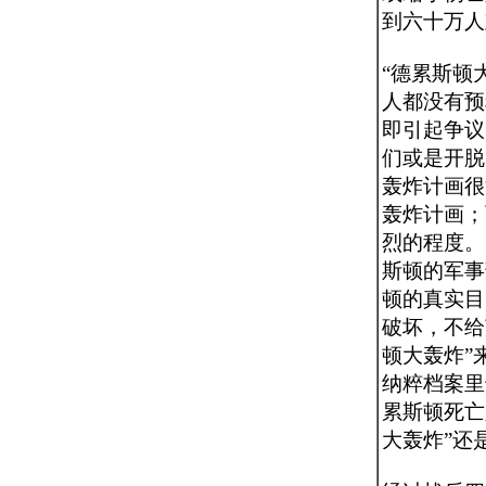
到六十万人
“德累斯顿
人都没有预
即引起争议
们或是开脱
轰炸计画很
轰炸计画；
烈的程度。
斯顿的军事
顿的真实目
破坏，不给
顿大轰炸”
纳粹档案里
累斯顿死亡
大轰炸”还