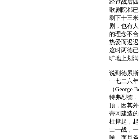
经过战后四
歌剧院都已
剩下十三米
剧，也有人
的理念不合
热爱而迟迟
这时两德已
旷地上划满
说到德累斯
一七二六年
（Georg
特弗烈德．
顶，因其外
蒂冈建造的
柱撑起，起
士一战，一
噪，而且圣