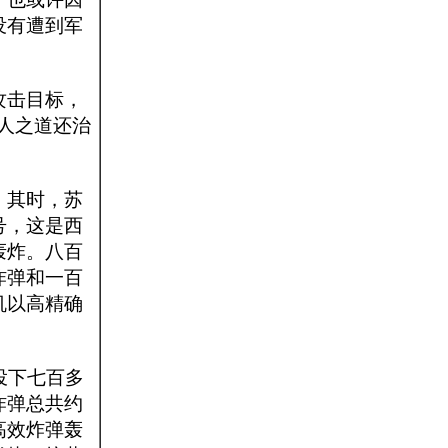
没有遭到军
。
攻击目标，
人之道还治
。其时，苏
号，这是西
轰炸。八百
炸弹和一百
机以高精确
投下七百多
炸弹总共约
高效炸弹轰