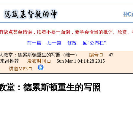
有缺点甚至错误，读者不要一面倒，要学会恰当的批评、欣赏、学
前一篇
后一篇
修改
回"公布栏"
大教堂：德累斯顿重生的写照（维一）
编号 □
47
康来昌推荐
发布时间 □
Sun Mar 1 04:14:28 2015
1
讲道MP3 □
教堂：德累斯顿重生的写照