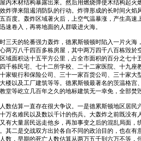
屋内木材结构暴露出来。然后用燃烧弹使木结构起火
效炸弹来阻遏消防队的行动。炸弹形成的长时间火焰
五百度。轰炸区域著火后，上空气温暴涨，产生高速
迅速卷入，再将地面的人群吸进火海。
时三天的轮番强力轰炸，德累斯顿顿时陷入一片火海
心两万八千四百多栋房屋，其中两万四千八百栋毁於
区域面积达十五平方公里，占全市面积的百分之七十
四千栋民宅、七十二所学校、二十二家医院、十九座
十家银行和保险公司、三十一家百货公司、三十家大
大楼以及工厂建筑等等。德累斯顿最著名的茨温格宫
教堂等屹立几百年之久的地标建筑无一幸免，全部焚
人数估算一直存在很大争议。一是德累斯顿地区居民
十万名难民以及数以千计的伤兵。大轰炸之前既没有
又有大量居民远走他乡，再加事变之后的混乱局面，
。其二是交战双方出於各自不同的政治目的，也在有
人数，早期的死亡人数估算从两万五千到六万不等，