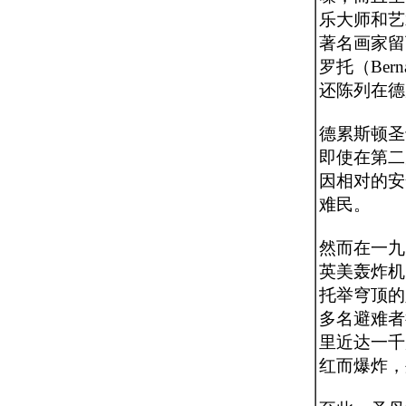
乐大师和艺
著名画家留
罗托（Bern
还陈列在德
德累斯顿圣
即使在第二
因相对的安
难民。
然而在一九
英美轰炸机
托举穹顶的
多名避难者
里近达一千
红而爆炸，