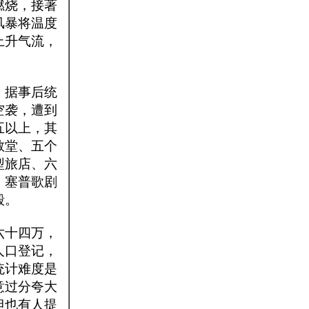
燃烧，接著
风暴将温度
上升气流，
，据事后统
空袭，遭到
五以上，其
教堂、五个
型旅店、六
、塞普歌剧
毁。
六十四万，
人口登记，
统计难度是
意过分夸大
但也有人提