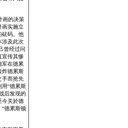
计画的决策
计画实施立
的砝码。他
本涉及此次
己曾经过问
直宣传其惨
德军在德累
轰炸德累斯
之手而抢先
用“德累斯
战后发现的
至今关於德
“德累斯顿