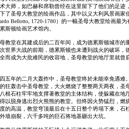
术大师，如巴赫和席勒曾经在这里留下了他们的足迹
下了圣母大教堂的绘画作品，其中以义大利风景画家
ardo Bellotto, 1720-1780）的一幅圣母大教堂绘画
累斯顿绘画艺术馆内。
母教堂在其建成后的二百年间，成为德累斯顿城市的
次世界大战的前期，德累斯顿也未遭到战火的破坏，
全而成为大批难民的收容地，圣母教堂的地厅里就曾
四五年的二月大轰炸中，圣母教堂终於未能幸免遇难
的狂轰击中圣母教堂，大火燃烧了整整两天两夜，圣
八根石柱牢牢地支撑著教堂的主体结构，使躲藏在地
得以脱身逃出烈火熊熊的教堂。但终因火势猛烈，燃
度的高温，教堂穹顶最后在十五日整个坍塌下来，石
外墙崩裂，六千多吨的巨石将地基砸出大坑。