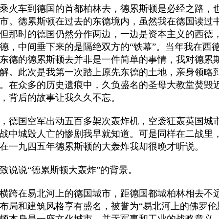
乘火车到德国的首都柏林去，德累斯顿是必经之路，
市。德累斯顿在过去的东德境内，虽然我在德国读过
但那时的德国仍然分作两边，一边是资本主义的西德
德，中间垂下来的是隔绝双方的“铁幕”。当年我在西
东德的德累斯顿去并非是一件简单的事情，我对德累
解。此次是我第一次踏上原先东德的土地，亲身领略
。在众多的历史遗痕中，久负盛名的圣母大教堂焚毁
，背后的故事让我久久不忘。
，德国空军出动五百多架次轰炸机，空袭狂轰英国城
战中城毁人亡的惨剧我早就知道。可是同样在二战里
在一九四五年德累斯顿的大轰炸我却很晚才听说。
致说说“德累斯顿大轰炸”的背景。
横跨在易北河上的德国城市，距德国都城柏林相去不
布局和建筑风格享有盛名，被誉为“易北河上的佛罗伦
顿本身是一座文化城市，并无军事和工业的战略意义