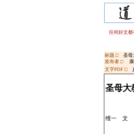
任何好文都
标题 □
圣母
发布者 □
文字PDF □
圣母大
维一 文