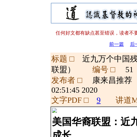
任何好文都有缺点甚至错误，读者不要
前一篇
后
标题 □
近九万个中国残
联盟）
编号 □
51
发布者 □
康来昌推
02:51:45 2020
文字PDF □
9
讲道M
美国华裔联盟：近
成长