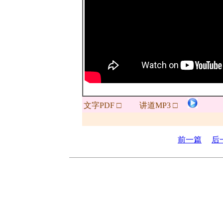
文字PDF □
讲道MP3 □
前一篇
后