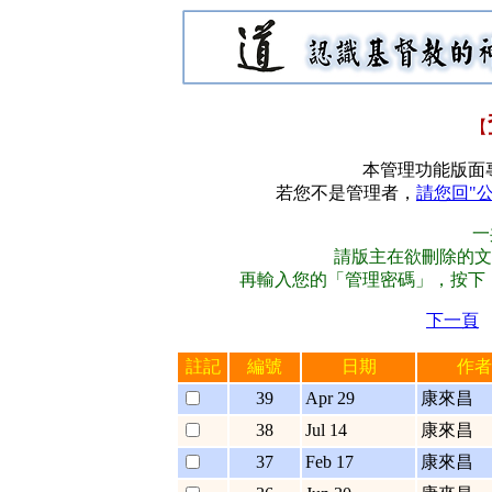
【
本管理功能版面
若您不是管理者，
請您回"
一
請版主在欲刪除的文
再輸入您的「管理密碼」，按下
下一頁
註記
編號
日期
作者
39
Apr 29
康來昌
38
Jul 14
康來昌
37
Feb 17
康來昌