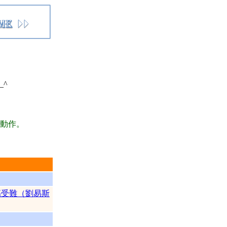
_^
動作。
傷受難（劉易斯