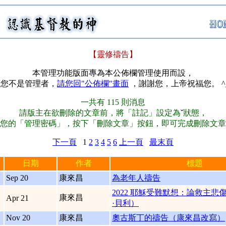
【靈修禱告】
本管理功能版面專為本公佈欄管理使用而設，
若您不是管理者，
請您回"公佈欄"畫面
，謝謝您，上帝祝福您。 ^
一共有 115 則消息
請版主在欲刪除的文章前，將「註記」設定為
ˇ
狀態，
您的「管理密碼」，按下「刪除文章」按鈕，即可完成刪除文章
下一頁
1
2
3
4
5
6
上一頁
最末頁
日期
作者
標題
Sep 20
康來昌
為老年人禱告
2022 耶穌受難默想：論救主悲
康來昌
Apr 21
·貝利）
Nov 20
康來昌
奧古斯丁的禱告（康來昌改寫）