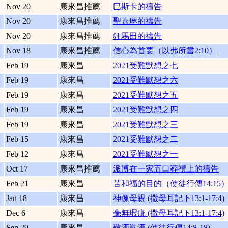
Nov 20
康來昌推薦
巴斯卡的禱告
Nov 20
康來昌推薦
聖嘉琳的禱告
Nov 20
康來昌推薦
鍾馬田的禱告
Nov 18
康來昌推薦
信心為首要（以弗所書2:10）
Feb 19
康來昌
2021受難默想之七
Feb 19
康來昌
2021受難默想之六
Feb 19
康來昌
2021受難默想之五
Feb 19
康來昌
2021受難默想之四
Feb 19
康來昌
2021受難默想之三
Feb 15
康來昌
2021受難默想之二
Feb 12
康來昌
2021受難默想之一
Oct 17
康來昌推薦
派博在一家五口葬禮上的禱告
Feb 21
康來昌
苦和福的目的（使徒行傳14:15
Jan 18
康來昌
神像母親 (撒母耳記下13:1-17:4)
Dec 6
康來昌
毫無瑕疵 (撒母耳記下13:1-17:4)
Sep 29
康來昌
敬酒罰酒 (使徒行傳14:8-18)