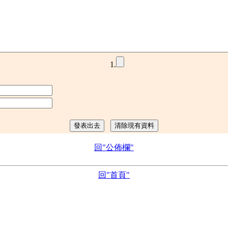
1.
回"公佈欄"
回"首頁"