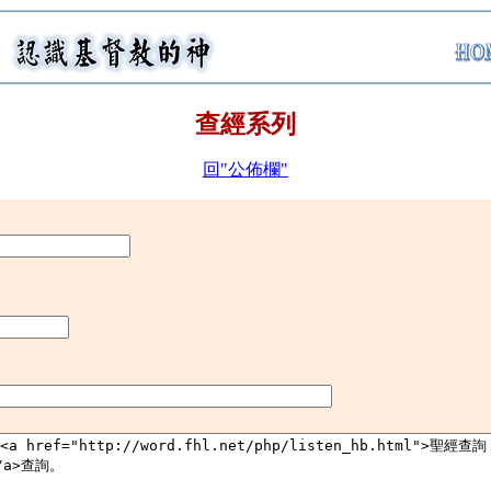
查經系列
回"公佈欄"