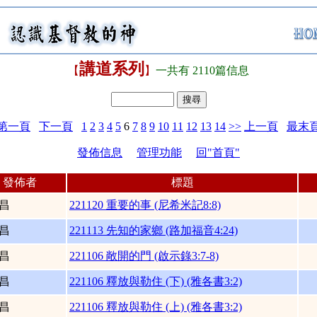
講道系列
【
】
一共有 2110篇信息
第一頁
下一頁
1
2
3
4
5
6
7
8
9
10
11
12
13
14
>>
上一頁
最末
發佈信息
管理功能
回"首頁"
發佈者
標題
昌
221120 重要的事 (尼希米記8:8)
昌
221113 先知的家鄉 (路加福音4:24)
昌
221106 敞開的門 (啟示錄3:7-8)
昌
221106 釋放與勒住 (下) (雅各書3:2)
昌
221106 釋放與勒住 (上) (雅各書3:2)