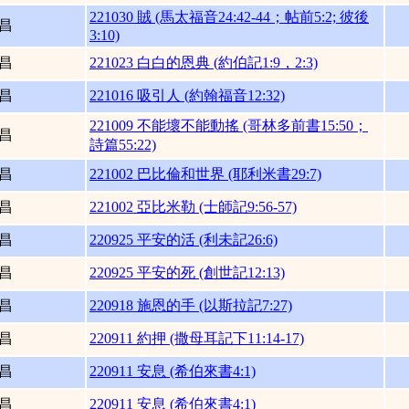
221030 賊 (馬太福音24:42-44；帖前5:2; 彼後
昌
3:10)
昌
221023 白白的恩典 (約伯記1:9，2:3)
昌
221016 吸引人 (約翰福音12:32)
221009 不能壞不能動搖 (哥林多前書15:50；
昌
詩篇55:22)
昌
221002 巴比倫和世界 (耶利米書29:7)
昌
221002 亞比米勒 (士師記9:56-57)
昌
220925 平安的活 (利未記26:6)
昌
220925 平安的死 (創世記12:13)
昌
220918 施恩的手 (以斯拉記7:27)
昌
220911 約押 (撒母耳記下11:14-17)
昌
220911 安息 (希伯來書4:1)
昌
220911 安息 (希伯來書4:1)