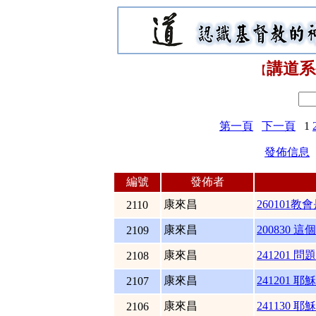
講道系
【
第一頁
下一頁
1
發佈信息
編號
發佈者
康來昌
260101教
2110
康來昌
200830 這
2109
康來昌
241201 
2108
康來昌
241201 耶
2107
康來昌
241130 耶
2106