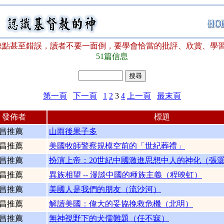
點甚至錯誤，讀者不要一面倒，要學會恰當的批評、欣賞、學習、
51篇信息
第一頁
下一頁
1
2
3
4
上一頁
最末頁
發佈者
標題
昌推薦
山雨後果子多
昌推薦
美國牧師警察規模空前的「世紀葬禮」
昌推薦
扮演上帝：20世紀中國激進思想中人的神化（張
昌推薦
異族相望 -- 漫談中國的種族主義（程映虹）
昌推薦
美國人是我們的朋友（流沙河）
昌推薦
解讀美國：偉大的妥協挽救危機（北明）
昌推薦
無神視野下的犬儒難題（任不寐）