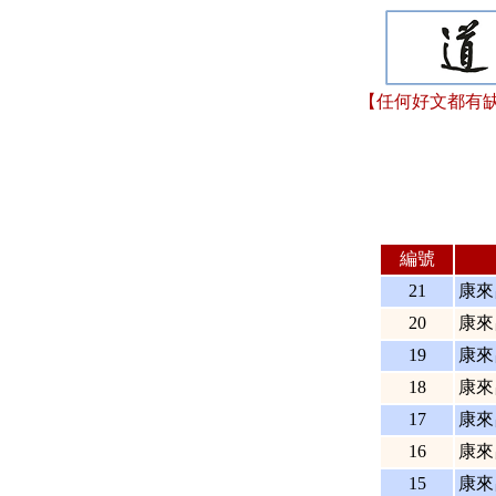
【任何好文都有缺
編號
21
康來
20
康來
19
康來
18
康來
17
康來
16
康來
15
康來