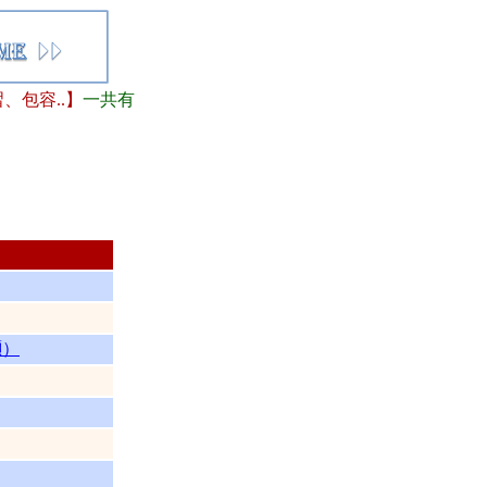
包容..】
一共有
灝）