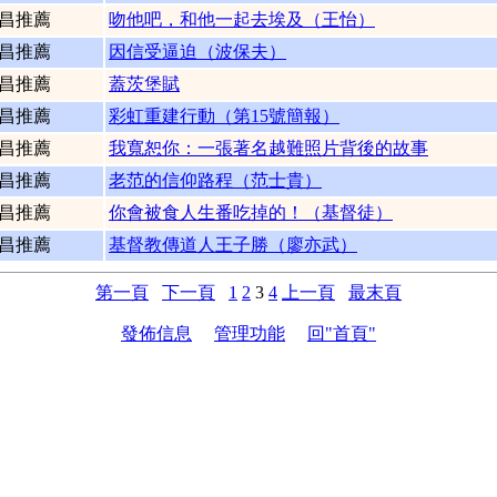
昌推薦
吻他吧，和他一起去埃及（王怡）
昌推薦
因信受逼迫（波保夫）
昌推薦
蓋茨堡賦
昌推薦
彩虹重建行動（第15號簡報）
昌推薦
我寬恕你：一張著名越難照片背後的故事
昌推薦
老范的信仰路程（范士貴）
昌推薦
你會被食人生番吃掉的！（基督徒）
昌推薦
基督教傳道人王子勝（廖亦武）
第一頁
下一頁
1
2
3
4
上一頁
最末頁
發佈信息
管理功能
回"首頁"