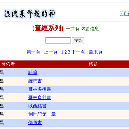
查經系列
【
】
一共有 39篇信息
第一頁
上一頁
1
2
3
下一頁
最末頁
發佈者
標題
昌
詩篇
昌
羅馬書
昌
哥林多後書
昌
哥林多前書
昌
以西結書
昌
創世記第一章
昌
傳道書