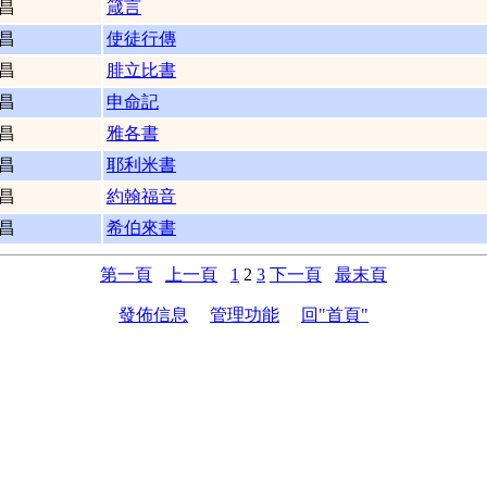
昌
箴言
昌
使徒行傳
昌
腓立比書
昌
申命記
昌
雅各書
昌
耶利米書
昌
約翰福音
昌
希伯來書
第一頁
上一頁
1
2
3
下一頁
最末頁
發佈信息
管理功能
回"首頁"