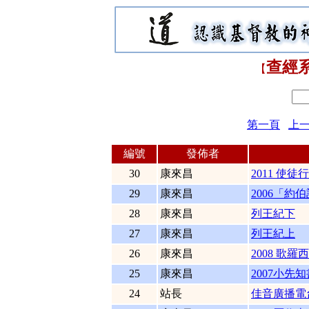
查經
【
第一頁
上
編號
發佈者
30
康來昌
2011 使徒
29
康來昌
2006「約
28
康來昌
列王紀下
27
康來昌
列王紀上
26
康來昌
2008 歌
25
康來昌
2007小先知
24
站長
佳音廣播電