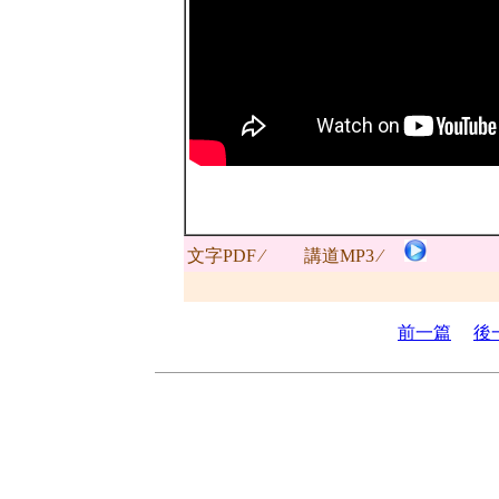
文字PDF ∕
講道MP3 ∕
前一篇
後