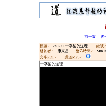
前一篇
後
標題 ∕
240221 十字架的道理
編號
發佈者 ∕
康來昌
發佈時間 ∕
Sun Ju
文字PDF ∕
講道MP3 ∕
十字架的道理