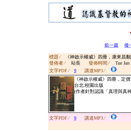
前一篇
後
標題 ∕
《神啟示權威》四冊，康來昌
發佈者 ∕
站長
發佈時間 ∕
Tue Jan 
文字PDF ∕
9
講道MP3 ∕
《神啟示權威》四冊，定價：N
台北:校園出版
(作者針對認識「真理與真
文字PDF ∕
9
講道MP3 ∕