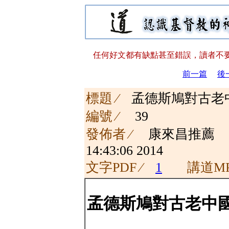
任何好文都有缺點甚至錯誤，讀者不要
前一篇
後
標題 ∕
孟德斯鳩對古老
編號 ∕
39
發佈者 ∕
康來昌推
14:43:06 2014
文字PDF ∕
1
講道MP
孟德斯鳩對古老中