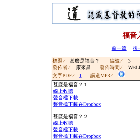
福音
前一篇
後
標題 ∕
甚麼是福音？
編號 ∕
3
發佈者 ∕
康來昌
發佈時間 ∕
Wed J
文字PDF ∕
1
講道MP3 ∕
甚麼是福音？１
線上收聽
聲音檔下載
聲音檔下載在Dropbox
甚麼是福音？２
線上收聽
聲音檔下載
聲音檔下載在Dropbox