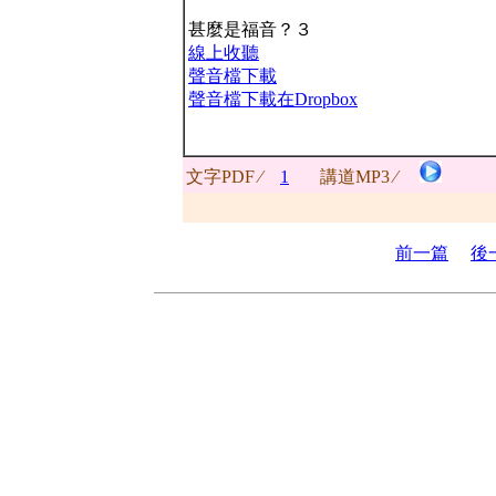
甚麼是福音？３
線上收聽
聲音檔下載
聲音檔下載在Dropbox
文字PDF ∕
1
講道MP3 ∕
前一篇
後