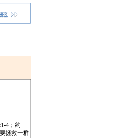
-4；約
定意要拯救一群