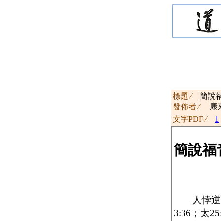
標題 ∕
簡說
發佈者 ∕
康
文字PDF ∕
1
簡說福
人悖逆神、
3:36；太