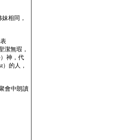
姊妹相同，
代表
天父，聖潔無瑕，
ce）神，代
st）的人，
在一次聚會中朗讀