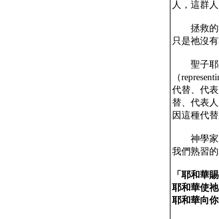
人，這群人，
拯救的執
只是祂沒有
聖子耶穌基
（repres
代替、代表人
替、代表人承
因這種代替
神學家Derek
我們熟習的
「耶和華賜
耶和華使祂
耶和華向你