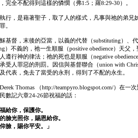
完全不配得到這樣的憐憫（弗1:5；羅8:29-30）。
行，是藉著聖子，取了人的樣式，凡事與祂的弟兄
罪。
督，末後的亞當，以義的代替（substituting）、
enting）不義的，祂一生順服（positive obedience）
遵行神的律法；祂的死也是順服（negative obedien
受人罪惡的刑罰。因信與基督聯合（union with Chri
及代表，免去了當受的永刑，得到了不配的永生。
 Thomas （http://teampyro.blogspot.com/）
民數記六章24-26節祝福的話：
福給你，保護你。
的臉光照你，賜恩給你。
仰臉，賜你平安。」