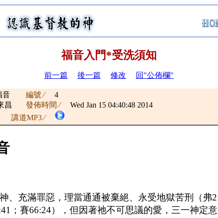
福音入門*受洗須知
前一篇
後一篇
修改
回"公佈欄"
福音
編號 ∕
4
來昌
發佈時間 ∕
Wed Jan 15 04:40:48 2014
講道MP3 ∕
音
充滿罪惡，理當通通被棄絕、永受地獄苦刑（弗2:1
25:41；賽66:24），但因著祂不可思議的愛，三一神