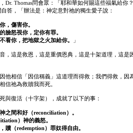
r. Thomas問會眾：「耶和華如何賜這些福氣給你？」
s自問自答，「辦法是：神定意對祂的獨生愛子說：
你，傷害你。
的臉怒視你，定你有罪。
不看你，把地獄之火加給你。
」
，這是救恩，這是重價恩典，這是十架道理，這是
他相信「因信稱義」這道理而得救；我們得救，因
相信祂為救贖我而死。
與復活（十字架），成就了以下的事：
間和好（reconciliation）。
itiation）神的義怒。
贖（redemption）罪奴得自由。