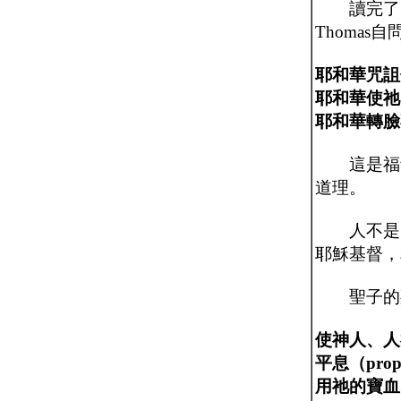
讀完了，D
Thoma
耶和華咒詛
耶和華使祂
耶和華轉臉
這是福音
道理。
人不是因
耶穌基督，
聖子的死
使神人、人神之
平息（prop
用祂的寶血，