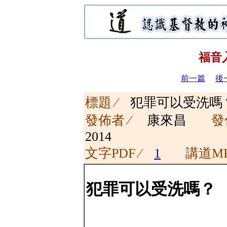
福音
前一篇
後
標題 ∕
犯罪可以受
發佈者 ∕
康來昌
發
2014
文字PDF ∕
1
講道MP
犯罪可以受洗嗎？