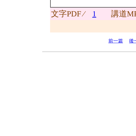
文字PDF ∕
1
講道MP
前一篇
後