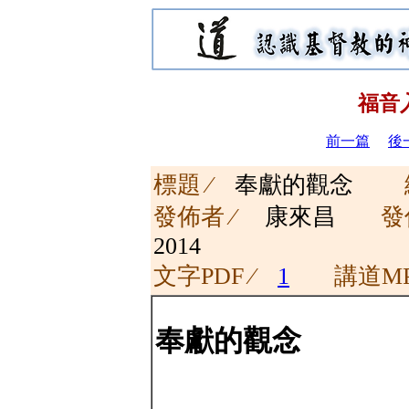
福音
前一篇
後
標題 ∕
奉獻的觀念
發佈者 ∕
康來昌
發
2014
文字PDF ∕
1
講道MP
奉獻的觀念