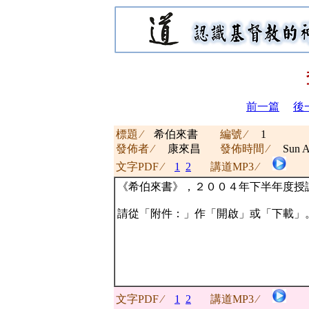
前一篇
後
標題 ∕
希伯來書
編號 ∕
1
發佈者 ∕
康來昌
發佈時間 ∕
Sun A
文字PDF ∕
1
2
講道MP3 ∕
《希伯來書》，２００４年下半年度授
請從「附件：」作「開啟」或「下載」
文字PDF ∕
1
2
講道MP3 ∕