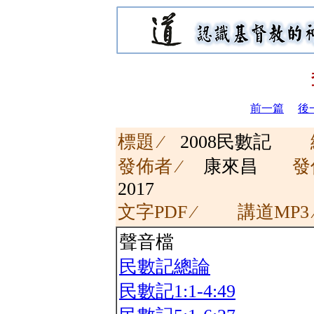
前一篇
後
標題 ∕
2008民數記
發佈者 ∕
康來昌
發
2017
文字PDF ∕
講道MP3
聲音檔
民數記總論
民數記1:1-4:49