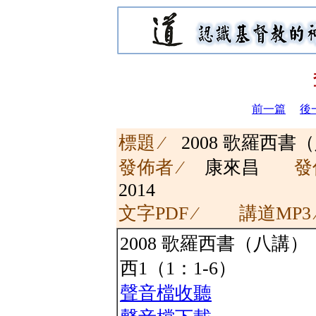
前一篇
後
標題 ∕
2008 歌羅西
發佈者 ∕
康來昌
發
2014
文字PDF ∕
講道MP3
2008 歌羅西書（八講）
西1（1：1-6）
聲音檔收聽