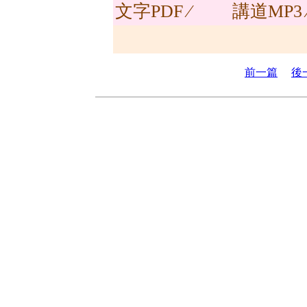
文字PDF ∕
講道MP3
前一篇
後