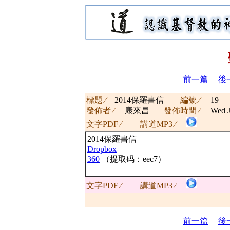
前一篇
後
標題 ∕
2014保羅書信
編號 ∕
19
發佈者 ∕
康來昌
發佈時間 ∕
Wed J
文字PDF ∕
講道MP3 ∕
2014保羅書信
Dropbox
360
（提取码：eec7）
文字PDF ∕
講道MP3 ∕
前一篇
後