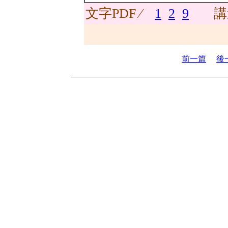
文字PDF ∕
1
2
9
講
前一篇
後