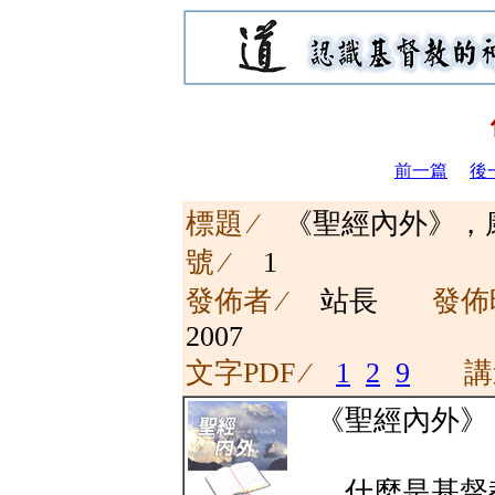
前一篇
後
標題 ∕
《聖經內外》，
號 ∕
1
發佈者 ∕
站長
發佈
2007
文字PDF ∕
1
2
9
講
《聖經內外》
什麼是基督教