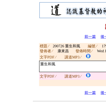
前一篇
後
標題 ∕
200726 重生和風
編號 ∕
17
發佈者 ∕
康來昌
發佈時間 ∕
Wed J
文字PDF ∕
講道MP3 ∕
重生和風
文字PDF ∕
講道MP3 ∕
前一篇
後