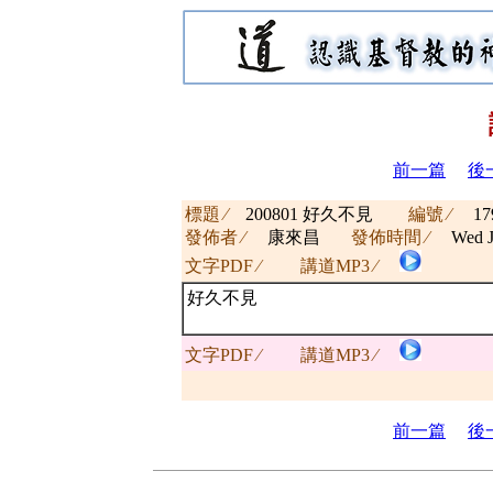
前一篇
後
標題 ∕
200801 好久不見
編號 ∕
17
發佈者 ∕
康來昌
發佈時間 ∕
Wed J
文字PDF ∕
講道MP3 ∕
好久不見
文字PDF ∕
講道MP3 ∕
前一篇
後