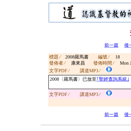
前一篇
後
標題 ∕
2008羅馬書
編號 ∕
18
發佈者 ∕
康來昌
發佈時間 ∕
Mon J
文字PDF ∕
講道MP3 ∕
2008〈羅馬書〉已放至
｢聖經查詢系統｣
文字PDF ∕
講道MP3 ∕
前一篇
後