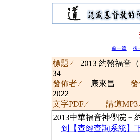
前一篇
後
標題 ∕
2013 約翰福
34
發佈者 ∕
康來昌
發
2022
文字PDF ∕
講道MP3
2013中華福音神學院－
到【查經查詢系統】